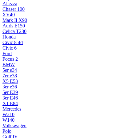
Altezza
Chaser 100
XV40
Mark II X90
Auris E150
Celica T230
Honda
Civic 8 4d
Civic 6
Ford
Focus 2
BMW
5er e34
7er e38
X5 E53
3er e36
5er E39
3er E46
X1 E84
Mercedes
W210
W140
Volkswagen
Polo
Golf IV