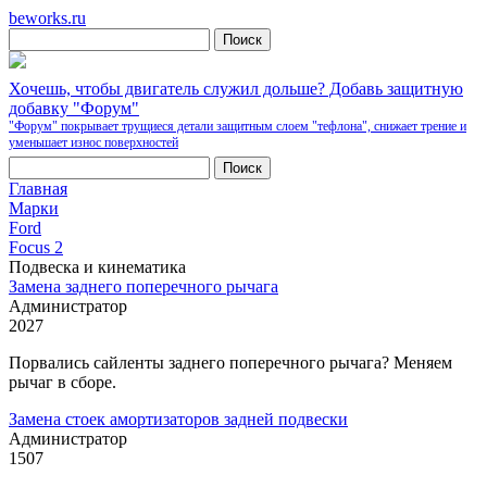
beworks.ru
Хочешь, чтобы двигатель служил дольше? Добавь защитную
добавку "Форум"
"Форум" покрывает трущиеся детали защитным слоем "тефлона", снижает трение и
уменьшает износ поверхностей
Главная
Марки
Ford
Focus 2
Подвеска и кинематика
Замена заднего поперечного рычага
Администратор
2027
Порвались сайленты заднего поперечного рычага? Меняем
рычаг в сборе.
Замена стоек амортизаторов задней подвески
Администратор
1507