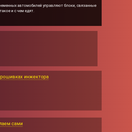
еменных автомобилей управляют блоки, связанные
акое и с чем едят.
 прошивках инжектора
елаем сами