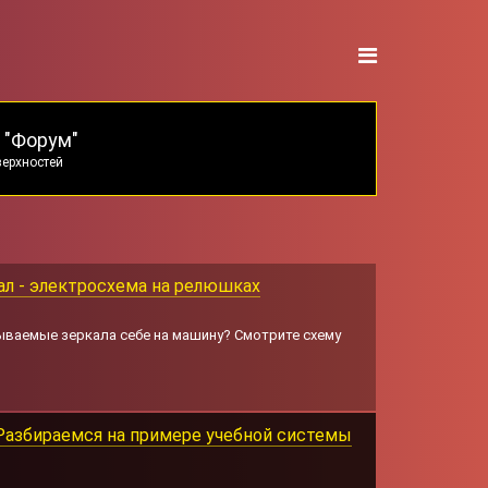
 "Форум"
верхностей
л - электросхема на релюшках
ываемые зеркала себе на машину? Смотрите схему
 Разбираемся на примере учебной системы