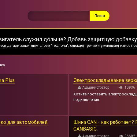
вигатель служил дольше? Добавь защитную добавку
еся детали защитным слоем "тефлона", снижает трение и уменьшает износ по
ика
a Plus
Электроскладывание зерка
Администратор
10936
Хотите поставить электросклад
подключения.
ко для автомобилей.
Шина CAN - как работает?
CANBASIC
Администратор
36602