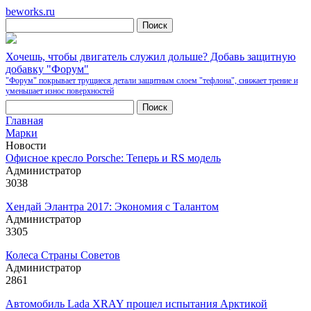
beworks.ru
Хочешь, чтобы двигатель служил дольше? Добавь защитную
добавку "Форум"
"Форум" покрывает трущиеся детали защитным слоем "тефлона", снижает трение и
уменьшает износ поверхностей
Главная
Марки
Новости
Офисное кресло Porsche: Теперь и RS модель
Администратор
3038
Хендай Элантра 2017: Экономия с Талантом
Администратор
3305
Колеса Страны Советов
Администратор
2861
Автомобиль Lada XRAY прошел испытания Арктикой