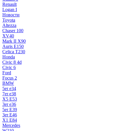
Renault
Logan I
Новости
Toyota
Altezza
Chaser 100
XV40
Mark II X90
Auris E150
Celica T230
Honda
Civic 8 4d
Civic 6
Ford
Focus 2
BMW
5er e34
7er e38
X5 E53
3er e36
5er E39
3er E46
X1 E84
Mercedes
W210