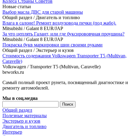
Колеса Страны Советов
Новые статьи
Выбор масла ДВС для старой машины
Общий раздел
/
Двигатель и топливо
Влага в салоне! Ремонт воздуховода печки (под жабо).
Mitsubishi
/
Galant 8 EUR/JAP
За что цеплять Галант, или где буксирововчная проушина?
Mitsubishi
/
Galant 8 EUR/JAP
Покраска букв маркировки шин своими руками
Общий раздел
/
Экстерьер и кузов
Стоимость содержания Volkswagen Transporter T5 (Multivan,
Caravelle)
Volkswagen
/
Transporter T5 (Multivan, Caravelle)
beworks.ru
Самый полный проект рунета, посвященный диагностике и
ремонту автомобилей.
Мы в соц.медиа
Общий раздел
Полезные материалы
Экстерьер и кузов
Двигатель и топливо
Интерьер