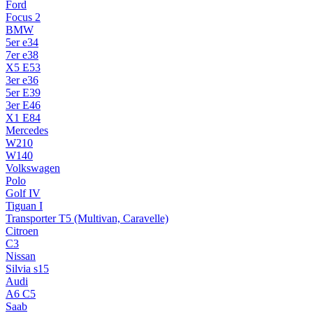
Ford
Focus 2
BMW
5er e34
7er e38
X5 E53
3er e36
5er E39
3er E46
X1 E84
Mercedes
W210
W140
Volkswagen
Polo
Golf IV
Tiguan I
Transporter T5 (Multivan, Caravelle)
Citroen
C3
Nissan
Silvia s15
Audi
A6 C5
Saab