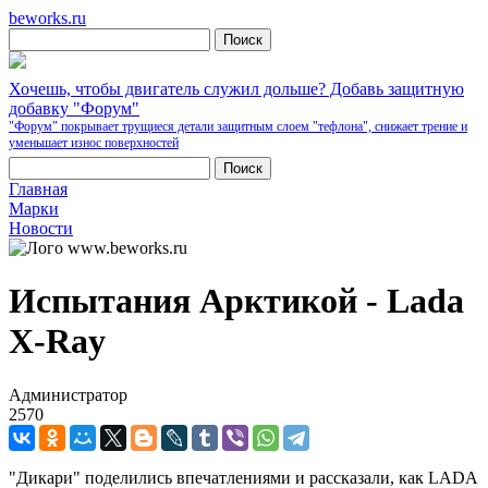
beworks.ru
Хочешь, чтобы двигатель служил дольше? Добавь защитную
добавку "Форум"
"Форум" покрывает трущиеся детали защитным слоем "тефлона", снижает трение и
уменьшает износ поверхностей
Главная
Марки
Новости
Испытания Арктикой - Lada
X-Ray
Администратор
2570
"Дикари" поделились впечатлениями и рассказали, как LADA