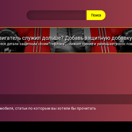
вигатель служил дольше? Добавь защитную добавку
еся детали защитным слоем "тефлона", снижает трение и уменьшает износ по
мобиля, статьи по которым вы хотели бы прочитать