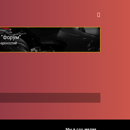
 "Форум"
верхностей
Мы в соц.медиа