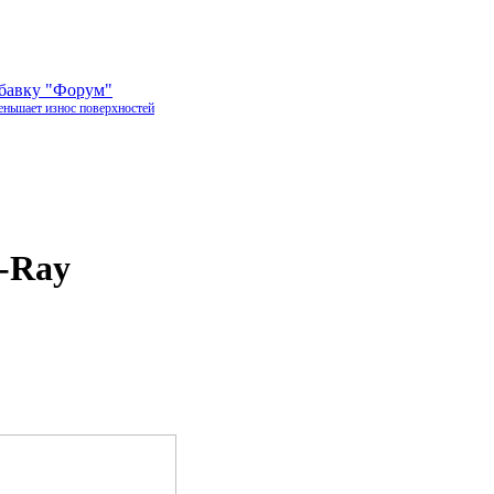
обавку "Форум"
еньшает износ поверхностей
-Ray