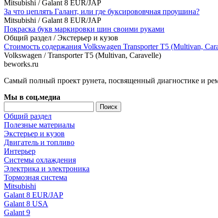
Mitsubishi
/
Galant 8 EUR/JAP
За что цеплять Галант, или где буксирововчная проушина?
Mitsubishi
/
Galant 8 EUR/JAP
Покраска букв маркировки шин своими руками
Общий раздел
/
Экстерьер и кузов
Стоимость содержания Volkswagen Transporter T5 (Multivan, Cara
Volkswagen
/
Transporter T5 (Multivan, Caravelle)
beworks.ru
Самый полный проект рунета, посвященный диагностике и ре
Мы в соц.медиа
Общий раздел
Полезные материалы
Экстерьер и кузов
Двигатель и топливо
Интерьер
Системы охлаждения
Электрика и электроника
Тормозная система
Mitsubishi
Galant 8 EUR/JAP
Galant 8 USA
Galant 9