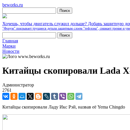
beworks.ru
Хочешь, чтобы двигатель служил дольше? Добавь защитную д
"Форум" покрывает трущиеся детали защитным слоем "тефлона", снижает трение и ум
Главная
Марки
Новости
Китайцы скопировали Lada X
Администратор
2761
Китайцы скопировали Ладу Икс Рэй, назвав её Yema Chingdo