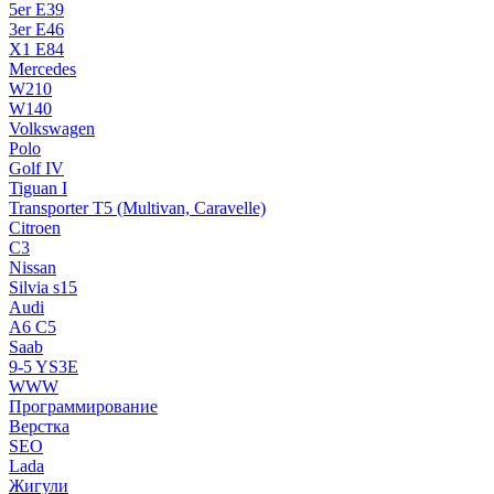
5er E39
3er E46
X1 E84
Mercedes
W210
W140
Volkswagen
Polo
Golf IV
Tiguan I
Transporter T5 (Multivan, Caravelle)
Citroen
C3
Nissan
Silvia s15
Audi
A6 C5
Saab
9-5 YS3E
WWW
Программирование
Верстка
SEO
Lada
Жигули