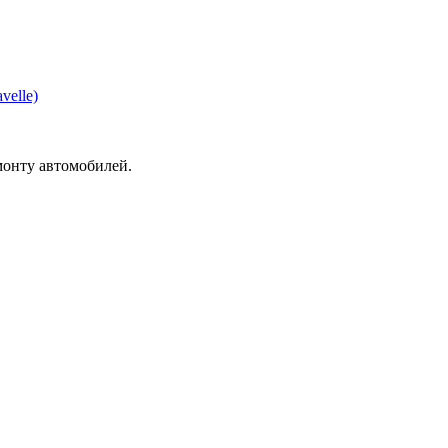
velle)
монту автомобилей.