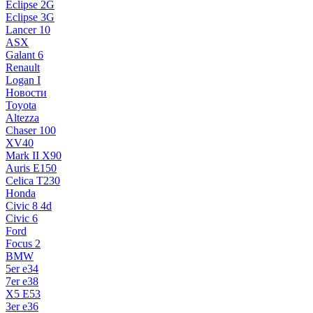
Eclipse 2G
Eclipse 3G
Lancer 10
ASX
Galant 6
Renault
Logan I
Новости
Toyota
Altezza
Chaser 100
XV40
Mark II X90
Auris E150
Celica T230
Honda
Civic 8 4d
Civic 6
Ford
Focus 2
BMW
5er e34
7er e38
X5 E53
3er e36