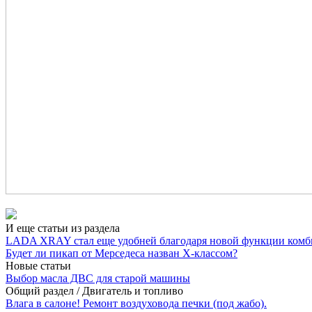
И еще статьи из раздела
LADA XRAY стал еще удобней благодаря новой функции комб
Будет ли пикап от Мерседеса назван X-классом?
Новые статьи
Выбор масла ДВС для старой машины
Общий раздел
/
Двигатель и топливо
Влага в салоне! Ремонт воздуховода печки (под жабо).