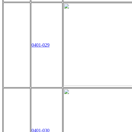
Akitaka
0401-029
Akitaka
0401-030