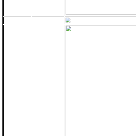
Jakoparts
J4205501
Japan Cars
J45014A