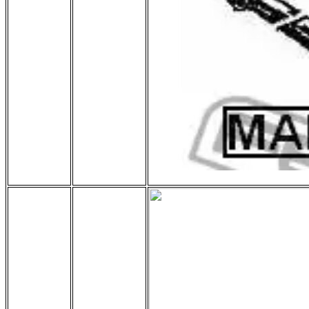
Febest
MAB-029