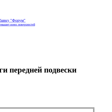
обавку "Форум"
еньшает износ поверхностей
ги передней подвески