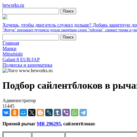
beworks.ru
Хочешь, чтобы двигатель служил дольше? Добавь защитную д
"Форум" покрывает трущиеся детали защитным слоем "тефлона", снижает трение и ум
Главная
Марки
Mitsubishi
Galant 8 EUR/JAP
Подвеска и кинематика
Подбор сайлентблоков в рыча
Администратор
11445
Прямой рычаг
MR 296295
, сайлентблоки:
Фирма
Парткод
Фото