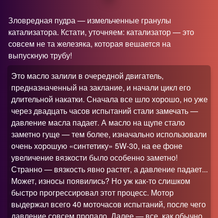
Зловредная пудра — измельченные гранулы
катализатора. Кстати, уточняем: катализатор — это
совсем не та железяка, которая вешается на
выпускную трубу!
Это масло залили в очередной двигатель,
предназначенный на заклание, и начали цикл его
длительной накатки. Сначала все шло хорошо, но уже
через двадцать часов испытаний стали замечать —
давление масла падает. А масло на щупе стало
заметно гуще — тем более, изначально использовали
очень хорошую «синтетику» 5W-30, на ее фоне
увеличение вязкости было особенно заметно!
Странно — вязкость явно растет, а давление падает...
Может, износы появились
?
Но уж как-то слишком
быстро прогрессировал этот процесс. Мотор
выдержал всего 40 моточасов испытаний, после чего
давление совсем пропало. Далее — все, как обычно,