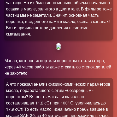
частиц». Но их было явно меньше объема начального
осадка в масле, залитого в двигателе. В фильтре тоже
частиц мы не заметили. Значит, основная часть
порошка, введенного нами в масло, осела в каналах!
Вот и причина потери давления в системе
смазывания.
Масло, которое испортили порошком катализатора,
через 40 часов работы даже стекать со стенок деталей
не захотело.
А что показал анализ физико-химических параметров
масла, поработавшего с этим «безвредным»
порошком
?
Вязкость масла, изначально
составлявшая 11.2 сСт при 100° С, увеличилась до
17.9 сСт! То есть масло, изначально пребывавшее в
классе SAE-30, за 40 моточасов перескочило в класс