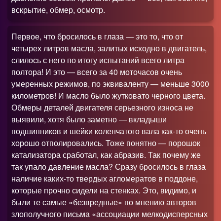
вскрытие, обмер, осмотр.
Первое, что бросилось в глаза — это то, что от
четырех литров масла, залитых исходно в двигатель,
слилось с него по итогу испытаний всего литра
полтора! И это — всего за 40 моточасов очень
умеренных режимов, по эквиваленту — меньше 3000
километров! И масло было жутковато черного цвета.
Обмеры деталей двигателя серьезного износа не
выявили, хотя было заметно — вкладыши
подшипников и шейки коленчатого вала как-то очень
хорошо отполировались. Тоже понятно — порошок
катализатора сработал, как абразив. Так почему же
так упало давление масла
?
Сразу бросилось в глаза
наличие каких-то твердых агломератов в поддоне,
которые прочно сидели на стенках. Это, видимо, и
были те самые «безвредные» по мнению авторов
злополучного письма «ассоциации мелкодисперсных