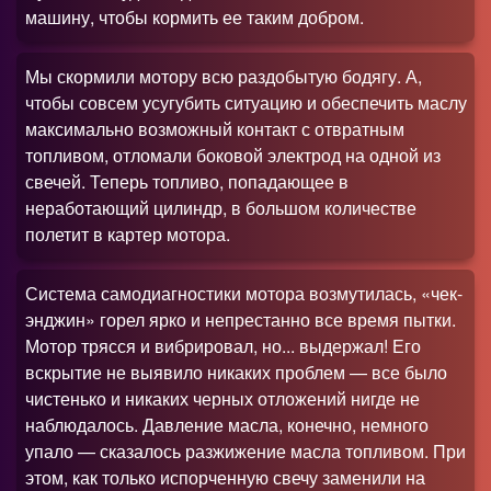
машину, чтобы кормить ее таким добром.
Мы скормили мотору всю раздобытую бодягу. А,
чтобы совсем усугубить ситуацию и обеспечить маслу
максимально возможный контакт с отвратным
топливом, отломали боковой электрод на одной из
свечей. Теперь топливо, попадающее в
неработающий цилиндр, в большом количестве
полетит в картер мотора.
Система самодиагностики мотора возмутилась, «чек-
энджин» горел ярко и непрестанно все время пытки.
Мотор трясся и вибрировал, но... выдержал! Его
вскрытие не выявило никаких проблем — все было
чистенько и никаких черных отложений нигде не
наблюдалось. Давление масла, конечно, немного
упало — сказалось разжижение масла топливом. При
этом, как только испорченную свечу заменили на