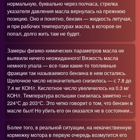
нормальную, буквально через полчаса, стрелка
указателя давления масла вернулась на прежнюю
позицию. Оно и понятно, бензин — жидкость летучая,
и при рабочих температурах масла, в которое он
попал, долго жить там не будет.
Замеры физико-химических параметров масла не
выявили ничего неожиданного! Вязкость масла
немного упала — все-таки какие-то топливные
фракции так называемого бензина в нем остались.
Щелочное число незначительно снизилось — с 7.8 до
7.4 мг КОН/г. Кислотное число увеличилось на 0.3 мг
КОН/г. Температура вспышки снизилась заметно — с
224°С до 203°С. Это четко говорит о том, что бензин в
масле был! Но убить его он оказался не в состоянии...
Более того, в реальной ситуации, на некачественную
кормежку мотора в первую очередь возмутится его