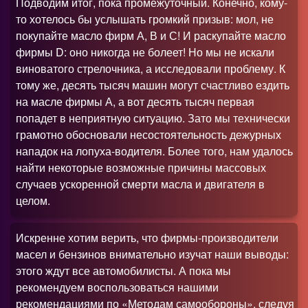
Подводим итог, пока промежуточный. Конечно, кому-
то хотелось бы услышать громкий призыв: мол, не
покупайте масло фирм А, В и С! И раскупайте масло
фирмы D: оно никогда не болеет! Но мы не искали
виноватого стрелочника, а исследовали проблему. К
тому же, десять тысяч машин могут счастливо ездить
на масле фирмы А, а вот десять тысяч первая
попадет в неприятную ситуацию. Зато мы технически
грамотно обосновали несостоятельность дежурных
нападок на лопуха-водителя. Более того, нам удалось
найти некоторые возможные причины массовых
случаев ускоренной смерти масла и двигателя в
целом.
Искренне хотим верить, что фирмы-производители
масел и бензинов внимательно изучат наши выводы:
этого ждут все автомобилисты. А пока мы
рекомендуем воспользоваться нашими
рекомендациями по «Методам самообороны», следуя