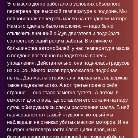
Это масло долго работало в условиях объемного
перегрева при высокой температуре в поддоне. Мы
попробовали перегреть масло на стендовом моторе.
Нам это сделать было несложно — надо было
отключить внешний обдув двигателя и подобрать
соответствующий режим работы. В отличие от
большинства автомобилей, у нас температура масла
в поддоне постоянно выводится на панель
управления. Действительно, она поднялась градусов
на 20...25. Много часов продолжалась подобная
пытка. Два масла отработали нормально, выдержав
такое издевательство. А вот третье повело себя
странно — оно стало заметно густеть. А потом, в
емкости для слива, где оставили его остатки на пару
суток, обнаружились следы расслоения масла. В ней
нарисовался тот самый «гудрон», который мы
наблюдали на стенках убитых маслом моторов. И на
внутренней поверхности блока цилиндров, и на
боковых поверхностях поршней загрязнений было