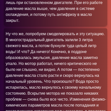
лишь при остановленном двигателе. При его работе
давление масла выше, чем давление в системе
охлаждения, и потому путь антифризу в масло
закрыт.
Ну что же, попробуем смоделировать и эту ситуацию.
В многострадальный двигатель залили 3 литра
свежего масла, а потом бухнули туда целый литр
воды! И что
?
Да ничего! Конечно, в поддоне
образовалась эмульсия, давление масла заметно
упало. Но мотор работал, ничего критического не
было ни слышно, ни видно. А потом — постепенно
давление масла стало расти и скоро вернулась на
начальный уровень. Что произошло
?
Вода просто
испарилась, масло вернулось к своему начальному
состоянию. Вскрытие мотора не показало никаких
проблем — снова было все чисто. Изменения физико-
химических параметров масла после попадания и
последующего испарения воды оказались в пределах