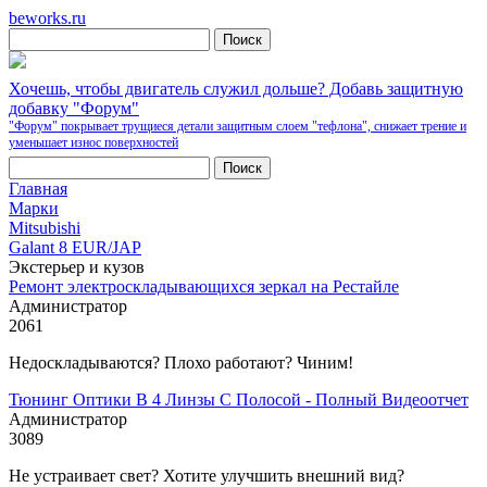
beworks.ru
Хочешь, чтобы двигатель служил дольше? Добавь защитную
добавку "Форум"
"Форум" покрывает трущиеся детали защитным слоем "тефлона", снижает трение и
уменьшает износ поверхностей
Главная
Марки
Mitsubishi
Galant 8 EUR/JAP
Экстерьер и кузов
Ремонт электроскладывающихся зеркал на Рестайле
Администратор
2061
Недоскладываются? Плохо работают? Чиним!
Тюнинг Оптики В 4 Линзы С Полосой - Полный Видеоотчет
Администратор
3089
Не устраивает свет? Хотите улучшить внешний вид?