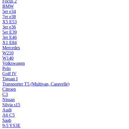
Focus 2
BMW
5er e34
7er e38
X5 E53
3er e36
5er E39
3er E46
X1 E84
Mercedes
W210
W140
Volkswagen
Polo
Golf IV
Tiguan I
Transporter T5 (Multivan, Caravelle)
Citroen
C3
Nissan
Silvia s15
Audi
A6 C5
Saab
9-5 YS3E