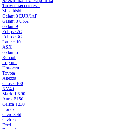
Электрика и электроника
Тормозная система
Mitsubishi
Galant 8 EUR/JAP
Galant 8 USA
Galant 9
Eclipse 2G
Eclipse 3G
Lancer 10
ASX
Galant 6
Renault
Logan I
Новости
Toyota
Altezza
Chaser 100
XV40
Mark II X90
Auris E150
Celica T230
Honda
Civic 8 4d
Civic 6
Ford