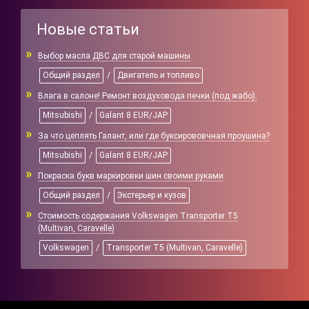
Новые статьи
Выбор масла ДВС для старой машины
/
Общий раздел
Двигатель и топливо
Влага в салоне! Ремонт воздуховода печки (под жабо).
/
Mitsubishi
Galant 8 EUR/JAP
За что цеплять Галант, или где буксирововчная проушина?
/
Mitsubishi
Galant 8 EUR/JAP
Покраска букв маркировки шин своими руками
/
Общий раздел
Экстерьер и кузов
Стоимость содержания Volkswagen Transporter T5
(Multivan, Caravelle)
/
Volkswagen
Transporter T5 (Multivan, Caravelle)