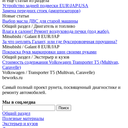
И еще статьи из раздела
Устройство задней подвески EUR\JAP\USA
Замена передних стоек (амортизаторов)
Новые статьи
Выбор масла ДВС для старой машины
Общий раздел
/
Двигатель и топливо
Влага в салоне! Ремонт воздуховода печки (под жабо).
Mitsubishi
/
Galant 8 EUR/JAP
За что цеплять Галант, или где буксирововчная проушина?
Mitsubishi
/
Galant 8 EUR/JAP
Покраска букв маркировки шин своими руками
Общий раздел
/
Экстерьер и кузов
Стоимость содержания Volkswagen Transporter T5 (Multivan,
Caravelle)
Volkswagen
/
Transporter T5 (Multivan, Caravelle)
beworks.ru
Самый полный проект рунета, посвященный диагностике и
ремонту автомобилей.
Мы в соц.медиа
Общий раздел
Полезные материалы
Экстерьер и кузов