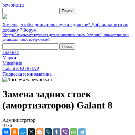
beworks.ru
Хочешь, чтобы двигатель служил дольше? Добавь защитную
добавку "Форум"
"Форум" покрывает трущиеся детали защитным слоем "тефлона", снижает трение и
уменьшает износ поверхностей
Главная
Марки
Mitsubishi
Galant 8 EUR/JAP
Подвеска и кинематика
Замена задних стоек
(амортизаторов) Galant 8
Администратор
9736